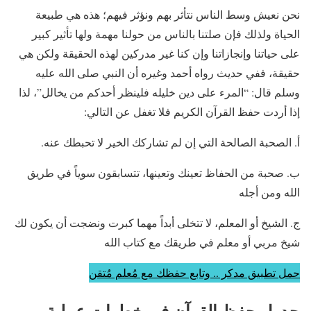
نحن نعيش وسط الناس نتأثر بهم ونؤثر فيهم؛ هذه هي طبيعة
الحياة ولذلك فإن صلتنا بالناس من حولنا مهمة ولها تأثير كبير
على حياتنا وإنجازاتنا وإن كنا غير مدركين لهذه الحقيقة ولكن هي
حقيقة، ففي حديث رواه أحمد وغيره أن النبي صلى الله عليه
وسلم قال: “المرء على دين خليله فلينظر أحدكم من يخالل”، لذا
إذا أردت حفظ القرآن الكريم فلا تغفل عن التالي:
أ. الصحبة الصالحة التي إن لم تشاركك الخير لا تحبطك عنه.
ب. صحبة من الحفاظ تعينك وتعينها، تتسابقون سوياً في طريق
الله ومن أجله
ج. الشيخ أو المعلم، لا تتخلى أبداً مهما كبرت ونضجت أن يكون لك
شيخ مربي أو معلم في طريقك مع كتاب الله
حمل تطبيق مدكر .. وتابع حفظك مع مُعلم مُتقن
جدول حفظ القرآن في خطوات عملية