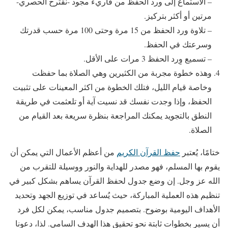
– الاستماع إلى ورد الحفظ من قاريء مجود -نقترح الحصري-
مرتين أو أكثر بتركيز.
– تلاوة ورد الحفظ من 15 مرة وحتى 100 مرة حسب قدرتك
وسرعتك في الحفظ.
– تسميع وِرد الحفظ 3 مرات على الأقل.
وهذه خطوة مجربة من الكثيرين وهي الصلاة بما حفظت
وخاصة قيام الليل، فتلك الخطوة من اكثر المعينات على تثبيت
الحفظ، وإذا وجدت نفسك قد نسيت آية أو تلعثمت في طريقة
النطق بالتجويد يمكنك المراجعة بنظرة سريعة بعد القيام من
الصلاة.
ختامًا، يُعتبر
حفظ القرآن الكريم
من أعظم الأعمال التي يمكن أن
يقوم بها المسلم، فهو مصدر للهداية والنور ووسيلة للتقرب من
الله عز وجل. إن وضع جدول لحفظ القرآن يساهم بشكل كبير في
تنظيم هذه العملية المباركة، حيث يُساعد في توزيع الجهد وتحديد
الأهداف اليومية بوضوح. بتصميم جدول مناسب، يمكن لكل فرد
أن يسير بخطوات ثابتة نحو تحقيق هذا الهدف السامي. لذا، دعونا