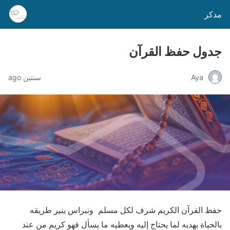
مدكر
جدول حفظ القرآن
Aya
سنتين ago
حفظ القرآن الكريم شرف لكل مسلم ونبراس ينير طريقه
بالحياة يهديه لما يحتاج إليه ويعطيه ما يسأل فهو كريم من عند