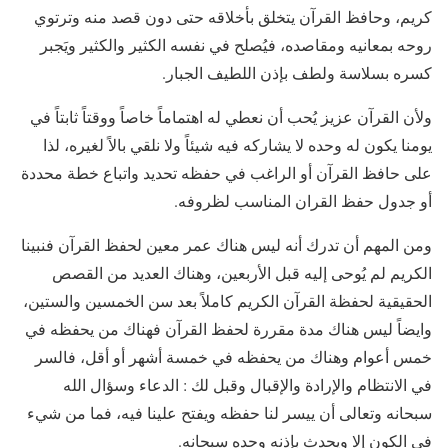
كريم، وحافظ القرآن يتخلق بأخلاقه حتى دون قصد منه وترتوي
روحه بمعانيه ومقاصده، فيُصلح في نفسه الكثير والكثير ويَجبر
كسره بسلاسة ولطف بإذن اللطيف الجبار.
ولأن القرآن عزيز يُحب أن نعطي له اهتماماً خاصاً ووقتاً ثابتاً في
يومنا يكون له وحده لا يشاركه فيه شيئاً ولا نلقي بالاً لغيره، لذا
على حافظ القرآن أو الراغب في حفظه تحديد واتباع خطة محددة
أو جدول حفظ القران المناسب لظروفه.
ومن المهم أن تدرك أنه ليس هناك عمر معين لحفظ القرآن فنبينا
الكريم لم يُوحى إليه قبل الأربعين، وهناك العديد من القصص
الحقيقية لحفظة القرآن الكريم كاملاً بعد سن الخمسين والستين،
وايضاً ليس هناك مدة مقررة لحفظ القرآن فهناك من يحفظه في
خمس أعوام وهناك من يحفظه في خمسة أشهر أو أقل، فالسر
في الانتظام والإرادة والإقبال وقبل لك : الدعاء وسؤال الله
سبحانه وتعالى أن ييسر لنا حفظه ويفتح علينا فيه، فما من شيء
في الكون إلا ويحدث بإذنه وحده سبحانه.