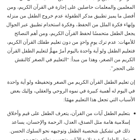
المعلمين والمعلمات حاصلين على إجازة في القرآن الكريم، ومن
أفضل ما يميز تطبيق مدكر الطفولة عدم خروج الطفل من منزله
وإنهاء فكرة الملل من الحفظ، وفكرة استخدام تطبيق عبر الجوال
يجعل الطفل متحمسًا لحفظ القرآن الكريم، ومن أهم النصائح
للأمهات: عدم ترك يومٍ واحدٍ من دون تعليم طفلك القرآن الكريم،
فتعليم الطفل ولو آية واحدة باليوم أمرٌ مهمٌّ لتعليم الطفل القرآن
الكريم من الصغر، وهذا من مبدأ: “التعليم في الصغر كالنقش
على الحجر”.
إن تعليم الطفل القرآن الكريم من الصغر وتحفيظه ولو آية واحدة
في اليوم له أهمية كبيرة في نموه الروحي والعقلي، وإليك بعض
الأسباب التي تجعل هذا التعليم مهمًا:
بتعليم الطفل آيات من القرآن، يتعرف الطفل على قيم وأخلاق
إسلامية هامة مثل الصدق، العدل، الرحمة والإحسان، يساعد
ذلك في تشكيل شخصية الطفل وتوجيهه نحو السلوك الحسن.
يتعلم الطفل كيفية تلاوة الآيات وتحسين نطقه وتجويده،